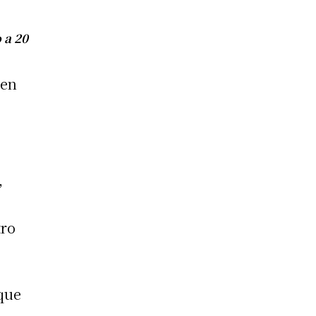
 a 20
 en
,
tro
“que