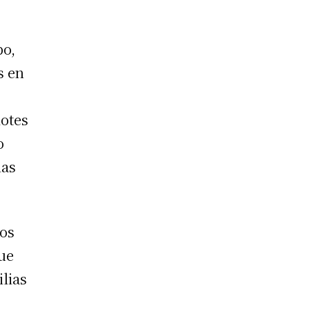
e
po,
s en
lotes
o
las
los
que
lias