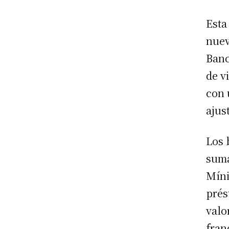
Esta
nuev
Banc
de v
con 
ajus
Los 
suma
Míni
prés
valo
fran