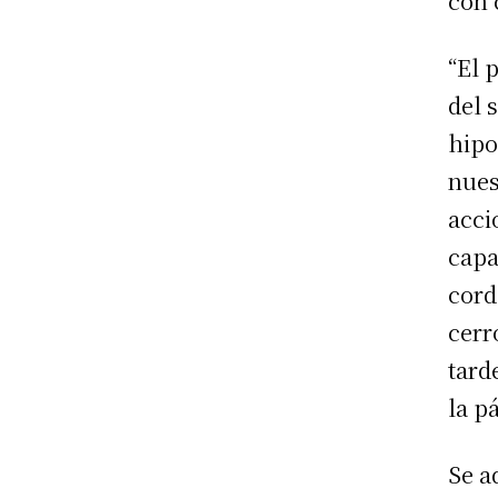
con 
“El 
del 
hipo
nues
acci
capa
cord
cerr
tard
la p
Se a