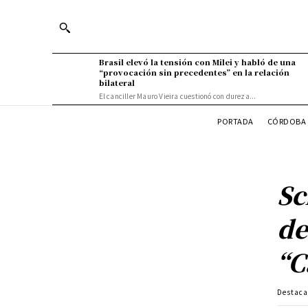
Brasil elevó la tensión con Milei y habló de una
“provocación sin precedentes” en la relación
bilateral
El canciller Mauro Vieira cuestionó con dureza...
PORTADA
CÓRDOBA 
Sc
de
“C
Destac