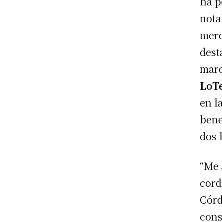
ha p
nota
merc
dest
marc
LoT
en l
bene
dos 
“Me 
cord
Córd
cons