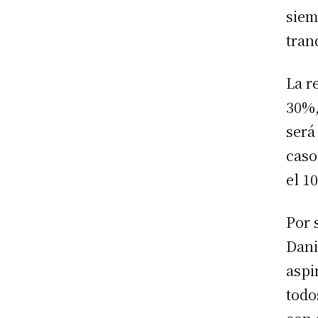
siem
tran
La r
30%,
será
caso
el 1
Por 
Dani
aspi
todo