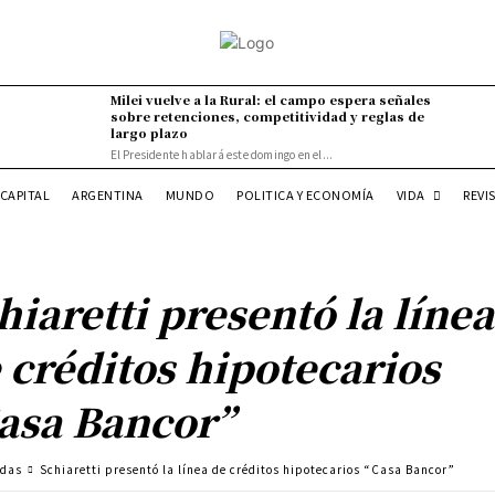
Milei vuelve a la Rural: el campo espera señales
sobre retenciones, competitividad y reglas de
largo plazo
El Presidente hablará este domingo en el...
VIDA
CAPITAL
ARGENTINA
MUNDO
POLITICA Y ECONOMÍA
REVI
hiaretti presentó la línea
 créditos hipotecarios
asa Bancor”
adas
Schiaretti presentó la línea de créditos hipotecarios “Casa Bancor”