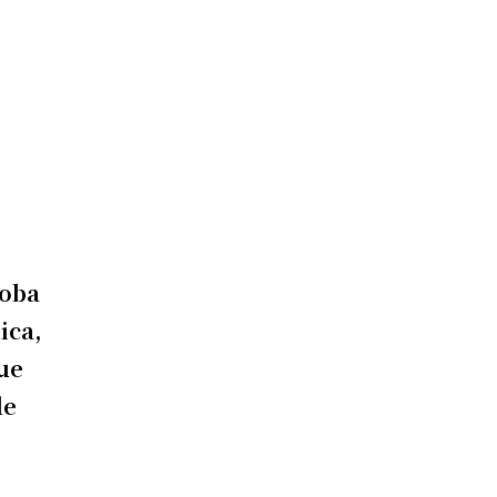
doba
ica,
ue
de