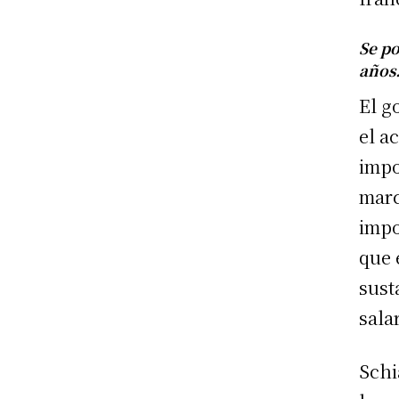
Se po
años
El g
el a
impo
marc
impo
que 
sust
sala
Schi