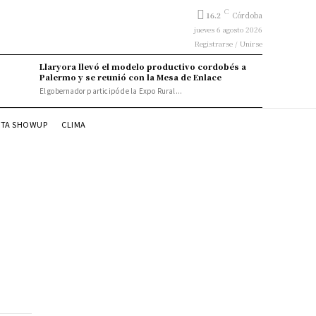
C
16.2
Córdoba
jueves 6 agosto 2026
Registrarse / Unirse
Llaryora llevó el modelo productivo cordobés a
Palermo y se reunió con la Mesa de Enlace
El gobernador participó de la Expo Rural...
STA SHOWUP
CLIMA