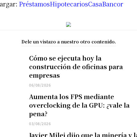
argar:
PréstamosHipotecariosCasaBancor
Dele un vistazo a nuestro otro contenido.
Cómo se ejecuta hoy la
construcción de oficinas para
empresas
06/08/2026
Aumenta los FPS mediante
overclocking de la GPU: ¿vale la
pena?
03/08/2026
Javier Milei dijo que la minería y l