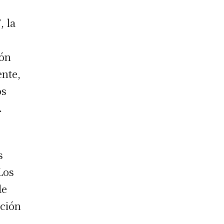
”
, la
l
ión
ente,
os
.
s
Los
de
ación