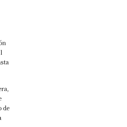
ión
l
asta
era,
e
o de
a