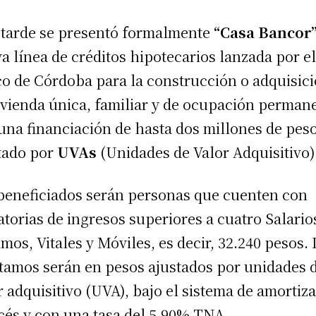
 tarde se presentó formalmente
“Casa Bancor
a línea de créditos hipotecarios lanzada por e
o de Córdoba para la construcción o adquisic
ivienda única, familiar y de ocupación perman
una financiación de hasta dos millones de pes
tado por
UVAs
(Unidades de Valor Adquisitivo)
beneficiados serán personas que cuenten con
torias de ingresos superiores a cuatro Salario
mos, Vitales y Móviles, es decir, 32.240 pesos. 
tamos serán en pesos ajustados por unidades 
r adquisitivo (UVA), bajo el sistema de amortiz
cés y con una tasa del 5,90% TNA.