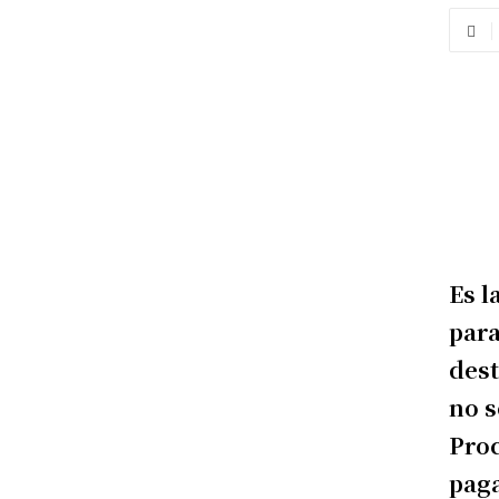
Es l
para
dest
no s
Proc
paga