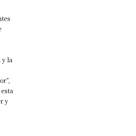
ntes
e
 y la
or”,
 esta
r y