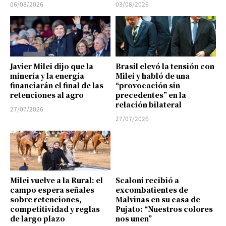
06/08/2026
03/08/2026
Javier Milei dijo que la
Brasil elevó la tensión con
minería y la energía
Milei y habló de una
financiarán el final de las
“provocación sin
retenciones al agro
precedentes” en la
relación bilateral
27/07/2026
27/07/2026
Milei vuelve a la Rural: el
Scaloni recibió a
campo espera señales
excombatientes de
sobre retenciones,
Malvinas en su casa de
competitividad y reglas
Pujato: “Nuestros colores
de largo plazo
nos unen”