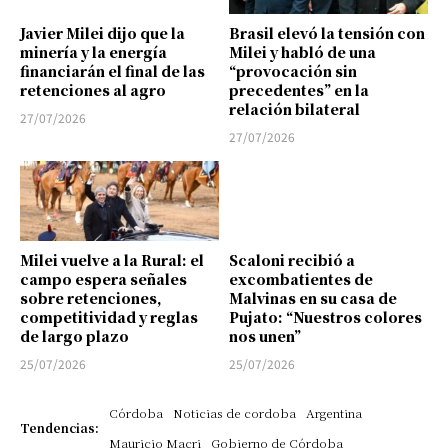
Javier Milei dijo que la
Brasil elevó la tensión con
minería y la energía
Milei y habló de una
financiarán el final de las
“provocación sin
retenciones al agro
precedentes” en la
relación bilateral
27/07/2026
27/07/2026
Milei vuelve a la Rural: el
Scaloni recibió a
campo espera señales
excombatientes de
sobre retenciones,
Malvinas en su casa de
competitividad y reglas
Pujato: “Nuestros colores
de largo plazo
nos unen”
25/07/2026
25/07/2026
Córdoba
Noticias de cordoba
Argentina
Tendencias:
Mauricio Macri
Gobierno de Córdoba