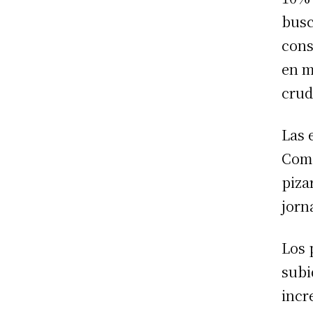
busc
cons
en m
crud
Las 
Comb
piza
jorn
Los 
subi
incr