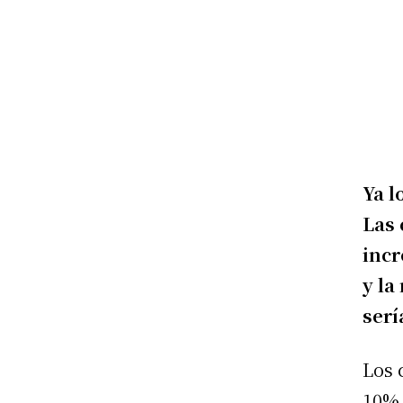
Ya l
Las 
incr
y la
serí
Los 
10% 