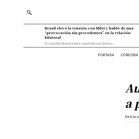
Brasil elevó la tensión con Milei y habló de una
“provocación sin precedentes” en la relación
bilateral
El canciller Mauro Vieira cuestionó con dureza...
PORTADA
CÓRDOBA 
Au
a 
Destac