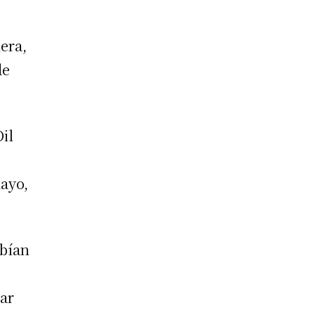
era,
de
il
mayo,
abían
sar