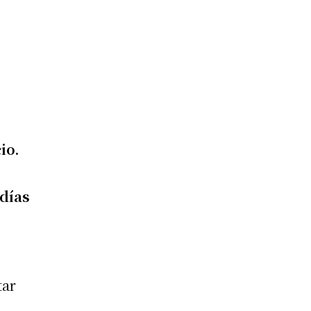
io.
 días
tar