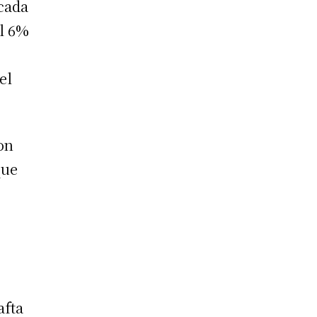
cada
el 6%
el
on
que
afta