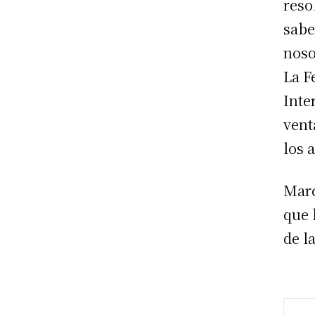
reso
sabe
noso
La F
Inte
vent
los 
Marc
que 
de l