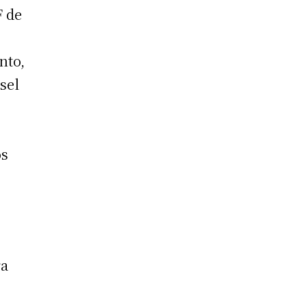
F de
nto,
esel
os
ra