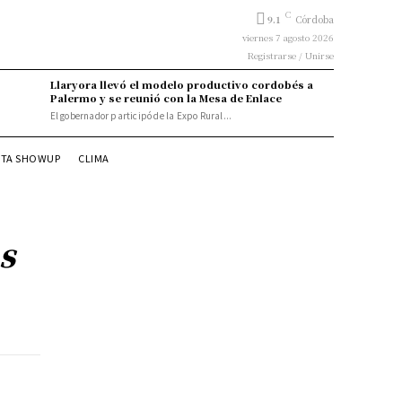
C
9.1
Córdoba
viernes 7 agosto 2026
Registrarse / Unirse
Llaryora llevó el modelo productivo cordobés a
Palermo y se reunió con la Mesa de Enlace
El gobernador participó de la Expo Rural...
STA SHOWUP
CLIMA
s