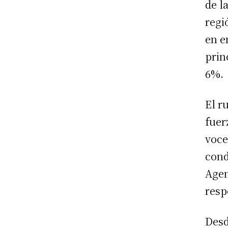
de l
regi
en e
prin
6%.
El r
fuer
voce
cond
Agen
resp
Desd