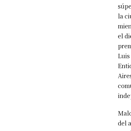
súpe
la c
mien
el d
prem
Luis
Enti
Aire
comu
inde
Malc
del 