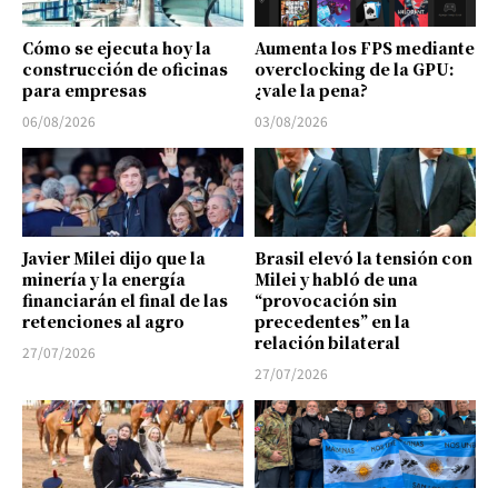
Cómo se ejecuta hoy la
Aumenta los FPS mediante
construcción de oficinas
overclocking de la GPU:
para empresas
¿vale la pena?
06/08/2026
03/08/2026
Javier Milei dijo que la
Brasil elevó la tensión con
minería y la energía
Milei y habló de una
financiarán el final de las
“provocación sin
retenciones al agro
precedentes” en la
relación bilateral
27/07/2026
27/07/2026