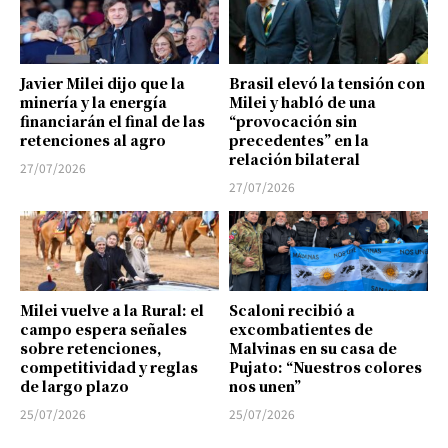
Javier Milei dijo que la
Brasil elevó la tensión con
minería y la energía
Milei y habló de una
financiarán el final de las
“provocación sin
retenciones al agro
precedentes” en la
relación bilateral
27/07/2026
27/07/2026
Milei vuelve a la Rural: el
Scaloni recibió a
campo espera señales
excombatientes de
sobre retenciones,
Malvinas en su casa de
competitividad y reglas
Pujato: “Nuestros colores
de largo plazo
nos unen”
25/07/2026
25/07/2026