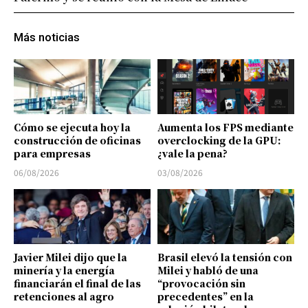
Más noticias
Cómo se ejecuta hoy la
Aumenta los FPS mediante
construcción de oficinas
overclocking de la GPU:
para empresas
¿vale la pena?
06/08/2026
03/08/2026
Javier Milei dijo que la
Brasil elevó la tensión con
minería y la energía
Milei y habló de una
financiarán el final de las
“provocación sin
retenciones al agro
precedentes” en la