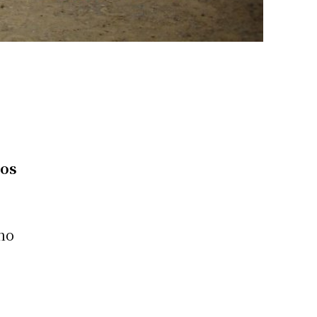
los
 no