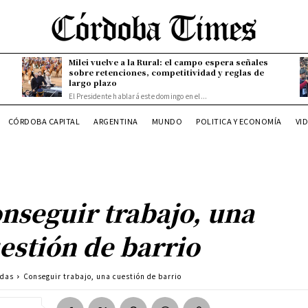
Milei vuelve a la Rural: el campo espera señales
sobre retenciones, competitividad y reglas de
largo plazo
El Presidente hablará este domingo en el...
CÓRDOBA CAPITAL
ARGENTINA
MUNDO
POLITICA Y ECONOMÍA
VI
nseguir trabajo, una
estión de barrio
adas
Conseguir trabajo, una cuestión de barrio