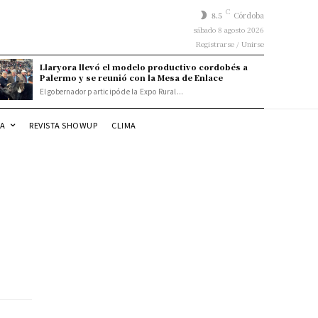
C
8.5
Córdoba
sábado 8 agosto 2026
Registrarse / Unirse
Llaryora llevó el modelo productivo cordobés a
Palermo y se reunió con la Mesa de Enlace
El gobernador participó de la Expo Rural...
DA
REVISTA SHOWUP
CLIMA