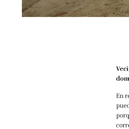
Veci
domi
En r
pued
porq
corr