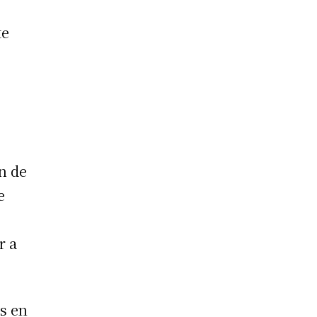
te
n de
e
r a
s en