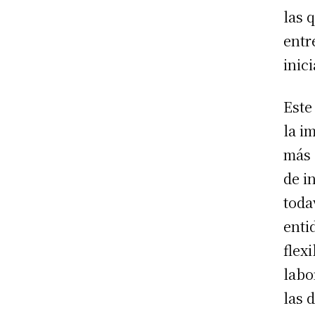
las 
entr
inic
Este
la i
más 
de i
toda
enti
flex
labo
las 