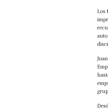
Los 
impr
recu
auto
disc
Juan
Empl
hast
empr
grup
Desd