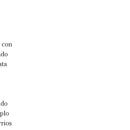
a
r con
ndo
ata
ado
mplo
rrios