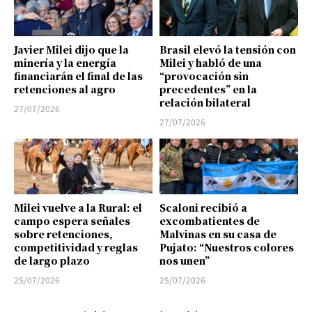
Javier Milei dijo que la
Brasil elevó la tensión con
minería y la energía
Milei y habló de una
financiarán el final de las
“provocación sin
retenciones al agro
precedentes” en la
relación bilateral
27/07/2026
27/07/2026
Milei vuelve a la Rural: el
Scaloni recibió a
campo espera señales
excombatientes de
sobre retenciones,
Malvinas en su casa de
competitividad y reglas
Pujato: “Nuestros colores
de largo plazo
nos unen”
25/07/2026
25/07/2026