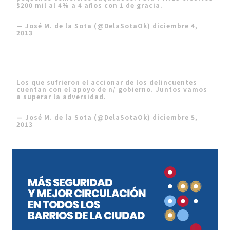
$200 mil al 4% a 4 años con 1 de gracia.
— José M. de la Sota (@DelaSotaOk)
diciembre 4,
2013
Los que sufrieron el accionar de los delincuentes
cuentan con el apoyo de n/ gobierno. Juntos vamos
a superar la adversidad.
— José M. de la Sota (@DelaSotaOk)
diciembre 5,
2013