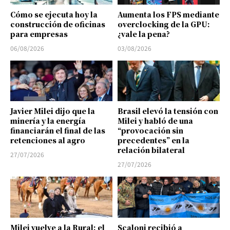
Cómo se ejecuta hoy la
Aumenta los FPS mediante
construcción de oficinas
overclocking de la GPU:
para empresas
¿vale la pena?
06/08/2026
03/08/2026
Javier Milei dijo que la
Brasil elevó la tensión con
minería y la energía
Milei y habló de una
financiarán el final de las
“provocación sin
retenciones al agro
precedentes” en la
relación bilateral
27/07/2026
27/07/2026
Milei vuelve a la Rural: el
Scaloni recibió a