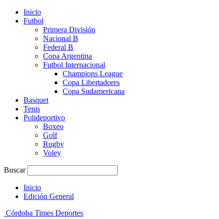
Inicio
Futbol
Primera División
Nacional B
Federal B
Copa Argentina
Futbol Internacional
Champions League
Copa Libertadores
Copa Sudamericana
Basquet
Tenis
Polideportivo
Boxeo
Golf
Rugby
Voley
Buscar
Inicio
Edición General
Córdoba Times Deportes