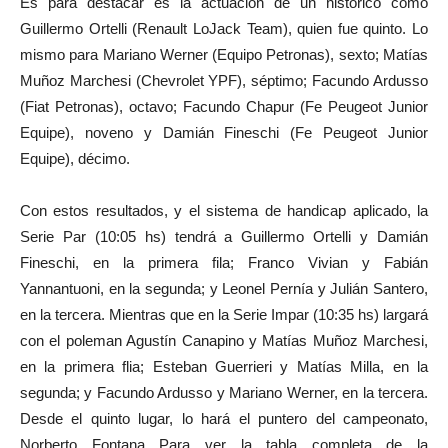
Es para destacar es la actuación de un histórico como
Guillermo Ortelli (Renault LoJack Team), quien fue quinto. Lo
mismo para Mariano Werner (Equipo Petronas), sexto; Matías
Muñoz Marchesi (Chevrolet YPF), séptimo; Facundo Ardusso
(Fiat Petronas), octavo; Facundo Chapur (Fe Peugeot Junior
Equipe), noveno y Damián Fineschi (Fe Peugeot Junior
Equipe), décimo.
Con estos resultados, y el sistema de handicap aplicado, la
Serie Par (10:05 hs) tendrá a Guillermo Ortelli y Damián
Fineschi, en la primera fila; Franco Vivian y Fabián
Yannantuoni, en la segunda; y Leonel Pernía y Julián Santero,
en la tercera. Mientras que en la Serie Impar (10:35 hs) largará
con el poleman Agustín Canapino y Matías Muñoz Marchesi,
en la primera flia; Esteban Guerrieri y Matías Milla, en la
segunda; y Facundo Ardusso y Mariano Werner, en la tercera.
Desde el quinto lugar, lo hará el puntero del campeonato,
Norberto Fontana Para ver la tabla completa de la