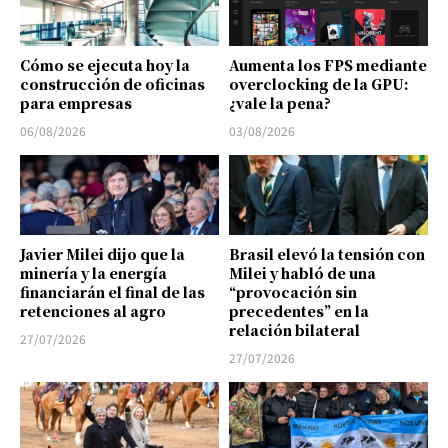
Cómo se ejecuta hoy la
Aumenta los FPS mediante
construcción de oficinas
overclocking de la GPU:
para empresas
¿vale la pena?
06/08/2026
03/08/2026
Javier Milei dijo que la
Brasil elevó la tensión con
minería y la energía
Milei y habló de una
financiarán el final de las
“provocación sin
retenciones al agro
precedentes” en la
relación bilateral
27/07/2026
27/07/2026