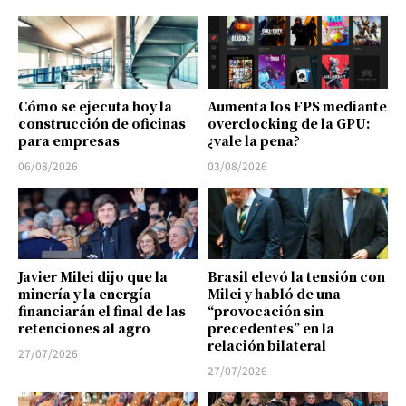
Cómo se ejecuta hoy la
Aumenta los FPS mediante
construcción de oficinas
overclocking de la GPU:
para empresas
¿vale la pena?
06/08/2026
03/08/2026
Javier Milei dijo que la
Brasil elevó la tensión con
minería y la energía
Milei y habló de una
financiarán el final de las
“provocación sin
retenciones al agro
precedentes” en la
relación bilateral
27/07/2026
27/07/2026