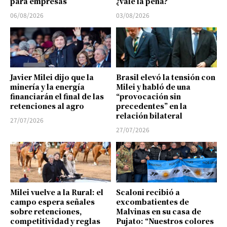
para empresas
¿vale la pena?
06/08/2026
03/08/2026
Javier Milei dijo que la
Brasil elevó la tensión con
minería y la energía
Milei y habló de una
financiarán el final de las
“provocación sin
retenciones al agro
precedentes” en la
relación bilateral
27/07/2026
27/07/2026
Milei vuelve a la Rural: el
Scaloni recibió a
campo espera señales
excombatientes de
sobre retenciones,
Malvinas en su casa de
competitividad y reglas
Pujato: “Nuestros colores