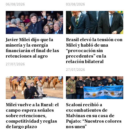
06/08/2026
03/08/2026
Javier Milei dijo que la
Brasil elevó la tensión con
minería y la energía
Milei y habló de una
financiarán el final de las
“provocación sin
retenciones al agro
precedentes” en la
relación bilateral
27/07/2026
27/07/2026
Milei vuelve a la Rural: el
Scaloni recibió a
campo espera señales
excombatientes de
sobre retenciones,
Malvinas en su casa de
competitividad y reglas
Pujato: “Nuestros colores
de largo plazo
nos unen”