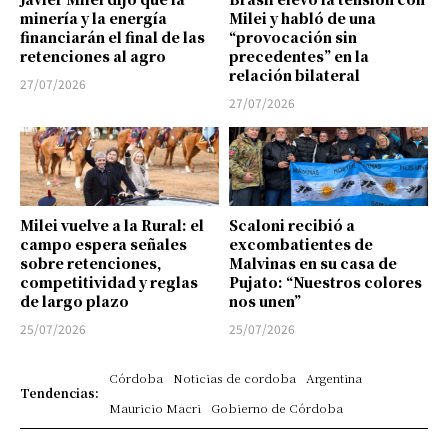
minería y la energía
Milei y habló de una
financiarán el final de las
“provocación sin
retenciones al agro
precedentes” en la
relación bilateral
27/07/2026
27/07/2026
Milei vuelve a la Rural: el
Scaloni recibió a
campo espera señales
excombatientes de
sobre retenciones,
Malvinas en su casa de
competitividad y reglas
Pujato: “Nuestros colores
de largo plazo
nos unen”
25/07/2026
25/07/2026
Córdoba
Noticias de cordoba
Argentina
Tendencias:
Mauricio Macri
Gobierno de Córdoba