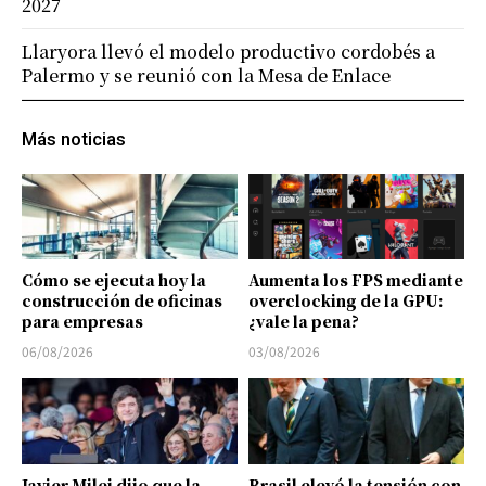
2027
Llaryora llevó el modelo productivo cordobés a
Palermo y se reunió con la Mesa de Enlace
Más noticias
Cómo se ejecuta hoy la
Aumenta los FPS mediante
construcción de oficinas
overclocking de la GPU:
para empresas
¿vale la pena?
06/08/2026
03/08/2026
Javier Milei dijo que la
Brasil elevó la tensión con