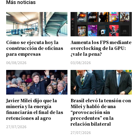
Más noticias
Cómo se ejecuta hoy la
Aumenta los FPS mediante
construcción de oficinas
overclocking de la GPU:
para empresas
¿vale la pena?
06/08/2026
03/08/2026
Javier Milei dijo que la
Brasil elevó la tensión con
minería y la energía
Milei y habló de una
financiarán el final de las
“provocación sin
retenciones al agro
precedentes” en la
relación bilateral
27/07/2026
27/07/2026