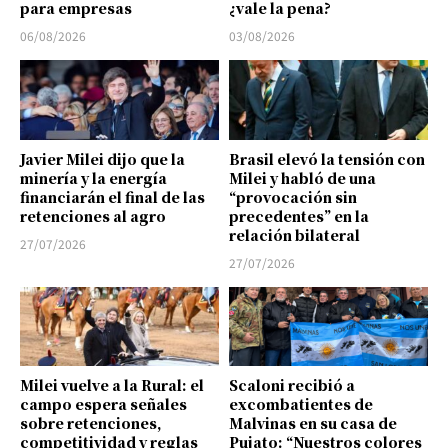
para empresas
¿vale la pena?
06/08/2026
03/08/2026
Javier Milei dijo que la
Brasil elevó la tensión con
minería y la energía
Milei y habló de una
financiarán el final de las
“provocación sin
retenciones al agro
precedentes” en la
relación bilateral
27/07/2026
27/07/2026
Milei vuelve a la Rural: el
Scaloni recibió a
campo espera señales
excombatientes de
sobre retenciones,
Malvinas en su casa de
competitividad y reglas
Pujato: “Nuestros colores