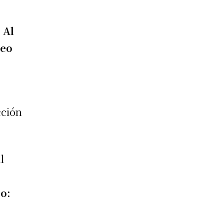
 Al
deo
cción
l
jo: