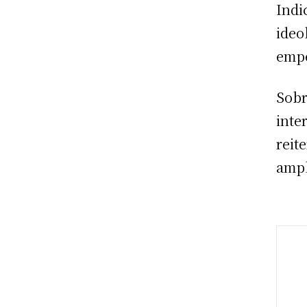
Indi
ideo
empe
Sobr
inte
reit
ampl