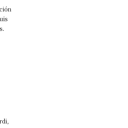
cción
uis
s.
rdi,