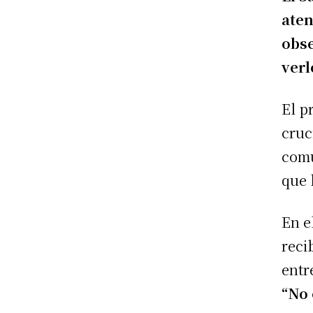
aten
obse
verl
El p
cruc
comu
que 
En e
reci
entr
“No 