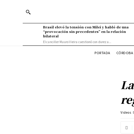
Brasil elevó la tensión con Milei y habló de una
“provocación sin precedentes” en la relación
bilateral
El canciller Mauro Vieira cuestionó con dureza...
PORTADA
CÓRDOBA 
La
re
Videos