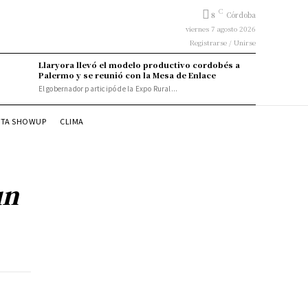
C
8
Córdoba
viernes 7 agosto 2026
Registrarse / Unirse
Llaryora llevó el modelo productivo cordobés a
Palermo y se reunió con la Mesa de Enlace
El gobernador participó de la Expo Rural...
STA SHOWUP
CLIMA
un