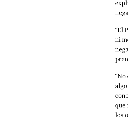
expl
nega
“El 
ni m
nega
pren
“No 
algo
cono
que 
los 