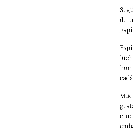
Segú
de u
Espi
Espi
luch
home
cadá
Much
gest
cruc
emba