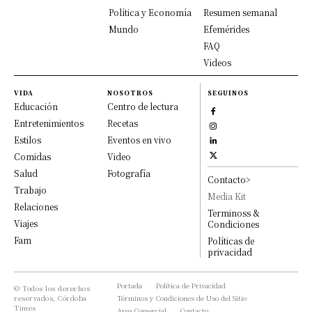
Política y Economía
Resumen semanal
Mundo
Efemérides
FAQ
Videos
VIDA
NOSOTROS
SEGUINOS
Educación
Centro de lectura
Entretenimientos
Recetas
Estilos
Eventos en vivo
Comidas
Video
Salud
Fotografía
Contacto>
Trabajo
Media Kit
Relaciones
Terminoss &
Viajes
Condiciones
Fam
Políticas de
privacidad
Portada
Política de Privacidad
© Todos los derechos
reservados, Córdoba
Términos y Condiciones de Uso del Sitio
Times
Area Comercial
Contacto