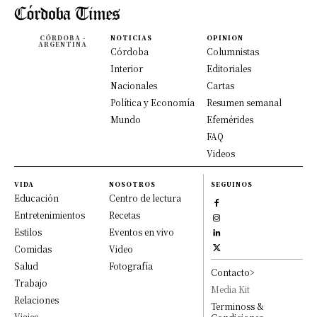
CÓRDOBA -
NOTICIAS
OPINION
ARGENTINA
Córdoba
Columnistas
Interior
Editoriales
Nacionales
Cartas
Política y Economía
Resumen semanal
Mundo
Efemérides
FAQ
Videos
VIDA
NOSOTROS
SEGUINOS
Educación
Centro de lectura
Entretenimientos
Recetas
Estilos
Eventos en vivo
Comidas
Video
Salud
Fotografía
Contacto>
Trabajo
Media Kit
Relaciones
Terminoss &
Viajes