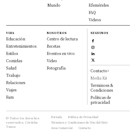
Mundo
Efemérides
FAQ
Videos
VIDA
NOSOTROS
SEGUINOS
Educación
Centro de lectura
Entretenimientos
Recetas
Estilos
Eventos en vivo
Comidas
Video
Salud
Fotografía
Contacto>
Trabajo
Media Kit
Relaciones
Terminoss &
Viajes
Condiciones
Fam
Políticas de
privacidad
Portada
Política de Privacidad
© Todos los derechos
reservados, Córdoba
Términos y Condiciones de Uso del Sitio
Times
Area Comercial
Contacto