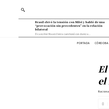
Brasil elevó la tensión con Milei y habló de una
“provocación sin precedentes” en la relación
bilateral
El canciller Mauro Vieira cuestionó con dureza...
PORTADA
CÓRDOBA 
El
el
Naciona