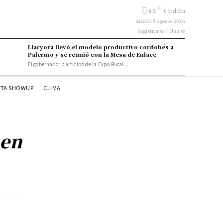
C
8.5
Córdoba
sábado 8 agosto 2026
Registrarse / Unirse
Llaryora llevó el modelo productivo cordobés a
Palermo y se reunió con la Mesa de Enlace
El gobernador participó de la Expo Rural...
STA SHOWUP
CLIMA
 en