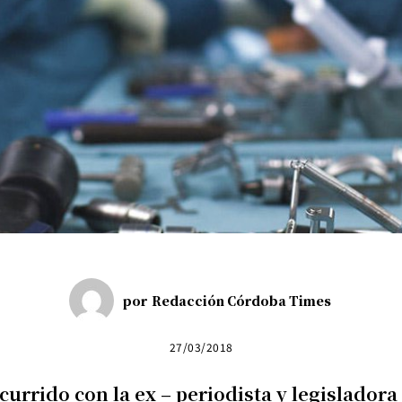
por
Redacción Córdoba Times
27/03/2018
currido con la ex – periodista y legisladora