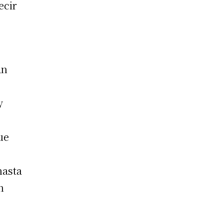
ecir
an
s
y
ue
hasta
n