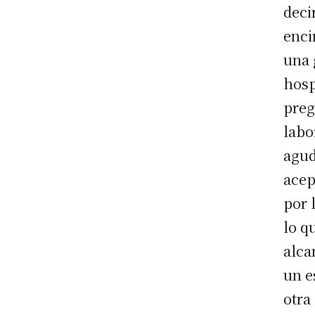
deci
enci
una 
hosp
preg
labo
agud
acep
por 
lo q
alca
un e
otra