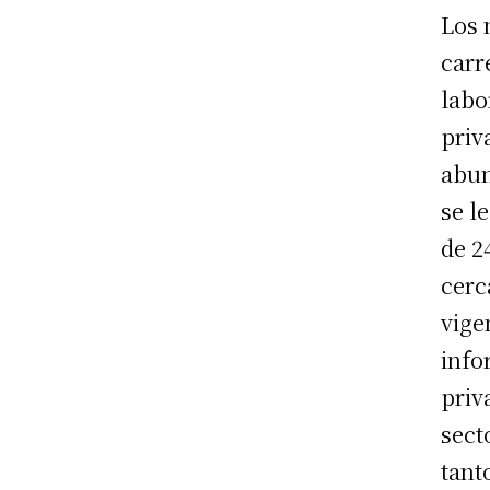
Los 
carr
labo
priv
abun
se l
de 2
cerc
vige
info
priv
sect
tant