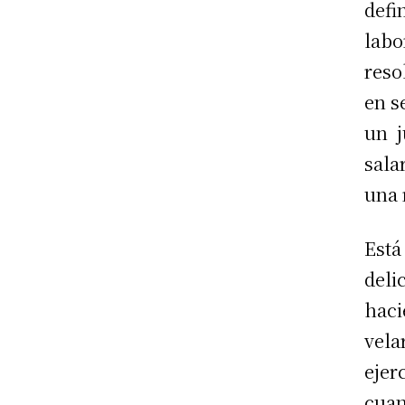
defi
labo
reso
en s
un j
sala
una 
Está
deli
haci
vela
ejer
cuan