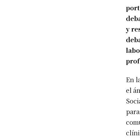
port
deba
y re
deba
labo
prof
En l
el á
Soci
para
comu
clín