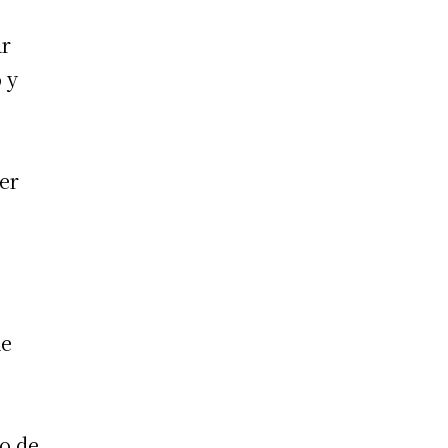
ar
 y
er
de
io de