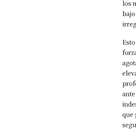
los 
bajo
irre
Esto
forz
agot
elev
prof
ante
inde
que 
segu