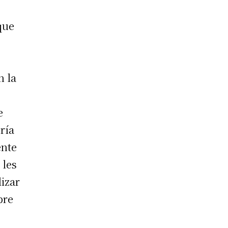
que
n la
e
ría
ente
 les
lizar
bre