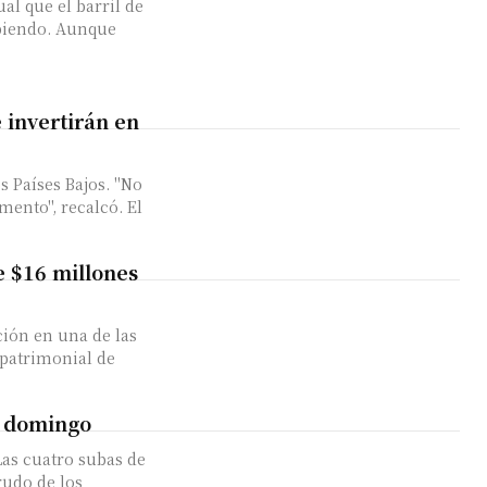
ual que el barril de
. Aunque
 invertirán en
os Países Bajos. "No
mento", recalcó. El
e $16 millones
ción en una de las
patrimonial de
l domingo
Las cuatro subas de
rudo de los