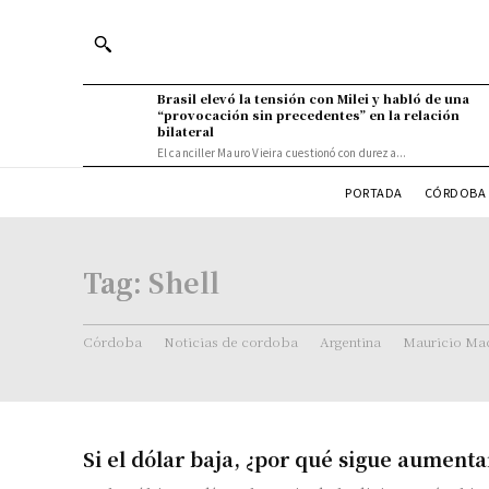
Brasil elevó la tensión con Milei y habló de una
“provocación sin precedentes” en la relación
bilateral
El canciller Mauro Vieira cuestionó con dureza...
PORTADA
CÓRDOBA 
Tag:
Shell
Córdoba
Noticias de cordoba
Argentina
Mauricio Mac
Si el dólar baja, ¿por qué sigue aumenta