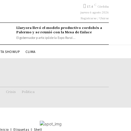
C
17.4
Córdoba
jueves 6 agosto 2026
Registrarse / Unirse
Llaryora llevó el modelo productivo cordobés a
Palermo y se reunió con la Mesa de Enlace
El gobernador participó de la Expo Rural...
STA SHOWUP
CLIMA
Crisis
Politica
Inicio
Etiquetas
Shell