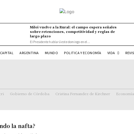
Milei vuelve a la Rural: el campo espera señales
sobre retenciones, competitividad y reglas de
largo plazo
El Presidente hablará este domingo en el...
VIDA
CAPITAL
ARGENTINA
MUNDO
POLITICA Y ECONOMÍA
REVI
ri
Gobierno de Córdoba
Cristina Fernandez de Kirchner
Economía
ndo la nafta?