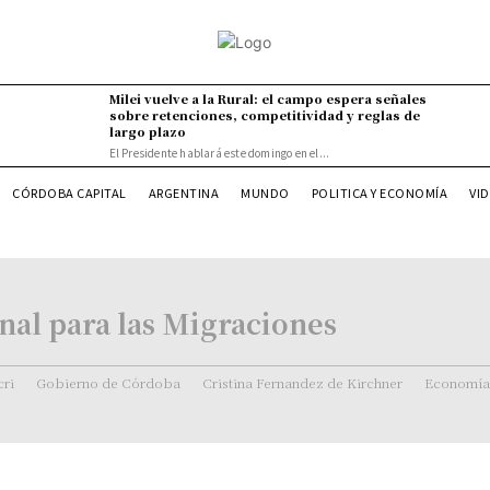
Milei vuelve a la Rural: el campo espera señales
sobre retenciones, competitividad y reglas de
largo plazo
El Presidente hablará este domingo en el...
VI
CÓRDOBA CAPITAL
ARGENTINA
MUNDO
POLITICA Y ECONOMÍA
nal para las Migraciones
ri
Gobierno de Córdoba
Cristina Fernandez de Kirchner
Economía