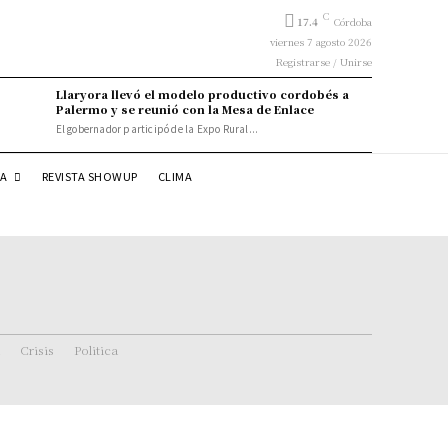
C
17.4
Córdoba
viernes 7 agosto 2026
Registrarse / Unirse
Llaryora llevó el modelo productivo cordobés a
Palermo y se reunió con la Mesa de Enlace
El gobernador participó de la Expo Rural...
DA
REVISTA SHOWUP
CLIMA
Crisis
Politica