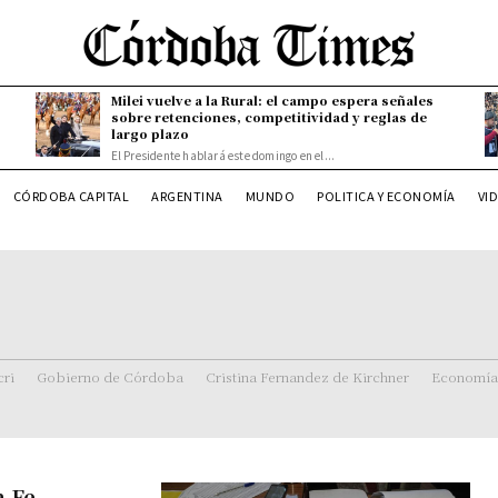
Milei vuelve a la Rural: el campo espera señales
sobre retenciones, competitividad y reglas de
largo plazo
El Presidente hablará este domingo en el...
CÓRDOBA CAPITAL
ARGENTINA
MUNDO
POLITICA Y ECONOMÍA
VI
ri
Gobierno de Córdoba
Cristina Fernandez de Kirchner
Economía
a Fe