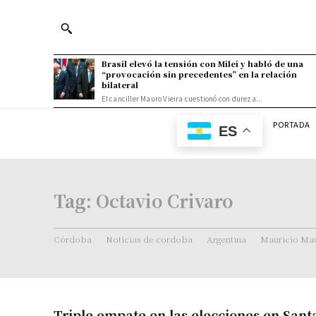
Brasil elevó la tensión con Milei y habló de una
“provocación sin precedentes” en la relación
bilateral
El canciller Mauro Vieira cuestionó con dureza...
PORTADA
ES
Tag:
Octavio Crivaro
Córdoba
Noticias de cordoba
Argentina
Mauricio Mac
Triple empate en las elecciones en Sant