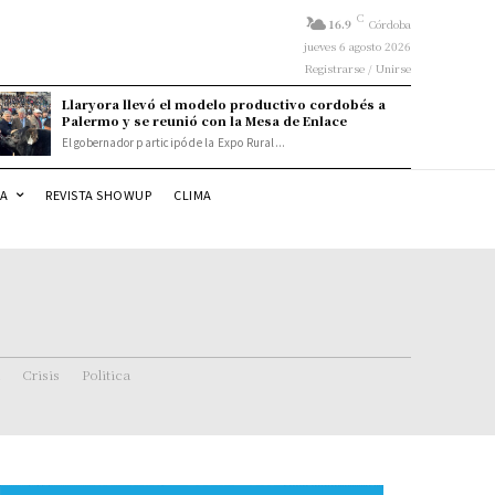
C
16.9
Córdoba
jueves 6 agosto 2026
Registrarse / Unirse
Llaryora llevó el modelo productivo cordobés a
Palermo y se reunió con la Mesa de Enlace
El gobernador participó de la Expo Rural...
DA
REVISTA SHOWUP
CLIMA
Crisis
Politica