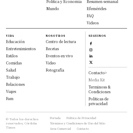
Política y Economía
Resumen semanal
Mundo
Efemérides
FAQ
Videos
VIDA
NOSOTROS
SEGUINOS
Educación
Centro de lectura
Entretenimientos
Recetas
Estilos
Eventos en vivo
Comidas
Video
Salud
Fotografía
Contacto>
Trabajo
Media Kit
Relaciones
Terminoss &
Viajes
Condiciones
Fam
Políticas de
privacidad
Portada
Política de Privacidad
© Todos los derechos
reservados, Córdoba
Términos y Condiciones de Uso del Sitio
Times
Area Comercial
Contacto