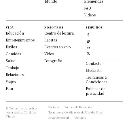
Mundo
Efemérides
FAQ
Videos
VIDA
NOSOTROS
SEGUINOS
Educación
Centro de lectura
Entretenimientos
Recetas
Estilos
Eventos en vivo
Comidas
Video
Salud
Fotografía
Contacto>
Trabajo
Media Kit
Relaciones
Terminoss &
Viajes
Condiciones
Fam
Políticas de
privacidad
Portada
Política de Privacidad
© Todos los derechos
reservados, Córdoba
Términos y Condiciones de Uso del Sitio
Times
Area Comercial
Contacto