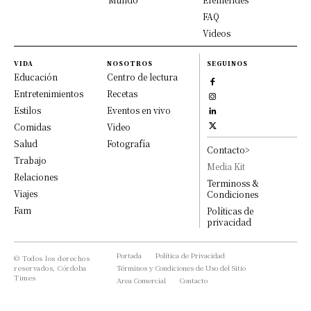
FAQ
Videos
VIDA
NOSOTROS
SEGUINOS
Educación
Centro de lectura
Entretenimientos
Recetas
Estilos
Eventos en vivo
Comidas
Video
Salud
Fotografía
Contacto>
Trabajo
Media Kit
Relaciones
Terminoss &
Viajes
Condiciones
Fam
Políticas de
privacidad
Portada
Política de Privacidad
© Todos los derechos
reservados, Córdoba
Términos y Condiciones de Uso del Sitio
Times
Area Comercial
Contacto