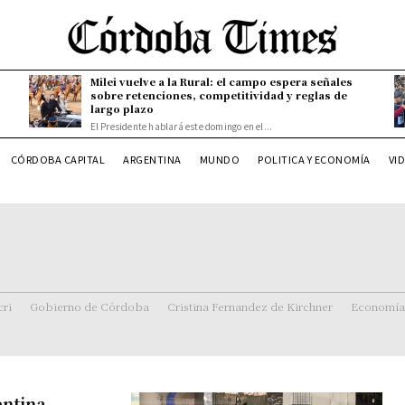
Milei vuelve a la Rural: el campo espera señales
sobre retenciones, competitividad y reglas de
largo plazo
El Presidente hablará este domingo en el...
CÓRDOBA CAPITAL
ARGENTINA
MUNDO
POLITICA Y ECONOMÍA
VI
ri
Gobierno de Córdoba
Cristina Fernandez de Kirchner
Economía
entina