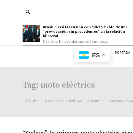
Brasil elevó la tensión con Milei y habló de una
“provocación sin precedentes” en la relación
bilateral
El canciller Mauro Vieira cuestionó con dureza...
PORTADA
ES
Tag:
moto eléctrica
Córdoba
Noticias de cordoba
Argentina
Mauricio Mac
“Sudaca”, la primera moto eléctrica arg