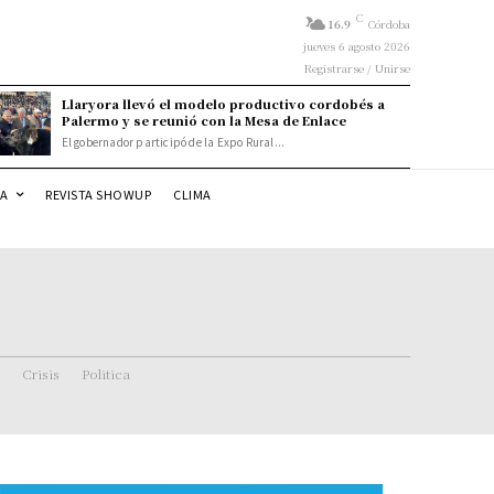
C
16.9
Córdoba
jueves 6 agosto 2026
Registrarse / Unirse
Llaryora llevó el modelo productivo cordobés a
Palermo y se reunió con la Mesa de Enlace
El gobernador participó de la Expo Rural...
DA
REVISTA SHOWUP
CLIMA
Crisis
Politica