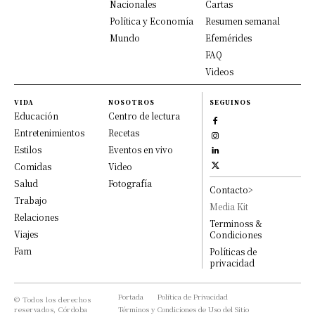
Nacionales
Cartas
Política y Economía
Resumen semanal
Mundo
Efemérides
FAQ
Videos
VIDA
NOSOTROS
SEGUINOS
Educación
Centro de lectura
Entretenimientos
Recetas
Estilos
Eventos en vivo
Comidas
Video
Salud
Fotografía
Contacto>
Trabajo
Media Kit
Relaciones
Terminoss &
Viajes
Condiciones
Fam
Políticas de
privacidad
Portada
Política de Privacidad
© Todos los derechos
reservados, Córdoba
Términos y Condiciones de Uso del Sitio