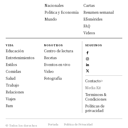
Nacionales
Cartas
Política y Economía
Resumen semanal
Mundo
Efemérides
FAQ
Videos
VIDA
NOSOTROS
SEGUINOS
Educación
Centro de lectura
Entretenimientos
Recetas
Estilos
Eventos en vivo
Comidas
Video
Salud
Fotografía
Contacto>
Trabajo
Media Kit
Relaciones
Terminoss &
Viajes
Condiciones
Fam
Políticas de
privacidad
Portada
Política de Privacidad
© Todos los derechos