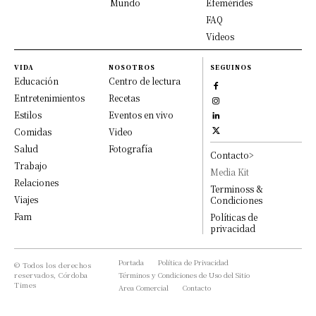
Mundo
Efemérides
FAQ
Videos
VIDA
NOSOTROS
SEGUINOS
Educación
Centro de lectura
Entretenimientos
Recetas
Estilos
Eventos en vivo
Comidas
Video
Salud
Fotografía
Contacto>
Trabajo
Media Kit
Relaciones
Terminoss &
Viajes
Condiciones
Fam
Políticas de
privacidad
Portada
Política de Privacidad
© Todos los derechos
reservados, Córdoba
Términos y Condiciones de Uso del Sitio
Times
Area Comercial
Contacto