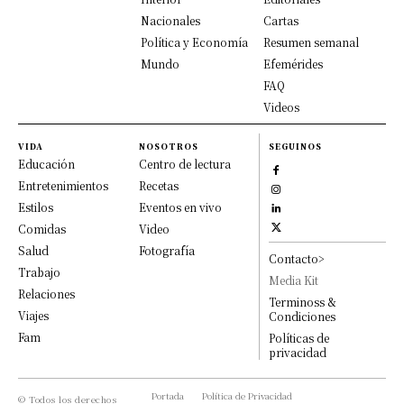
Nacionales
Cartas
Política y Economía
Resumen semanal
Mundo
Efemérides
FAQ
Videos
VIDA
NOSOTROS
SEGUINOS
Educación
Centro de lectura
Entretenimientos
Recetas
Estilos
Eventos en vivo
Comidas
Video
Salud
Fotografía
Contacto>
Trabajo
Media Kit
Relaciones
Terminoss &
Viajes
Condiciones
Fam
Políticas de
privacidad
Portada
Política de Privacidad
© Todos los derechos