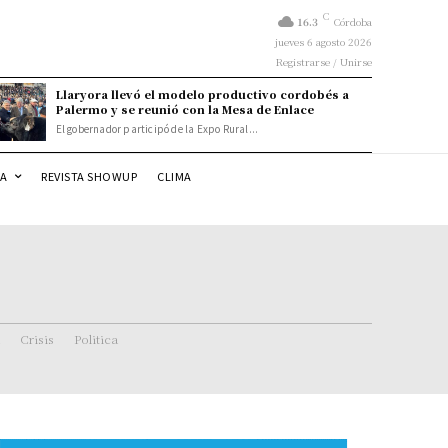
C
16.3
Córdoba
jueves 6 agosto 2026
Registrarse / Unirse
Llaryora llevó el modelo productivo cordobés a
Palermo y se reunió con la Mesa de Enlace
El gobernador participó de la Expo Rural...
DA
REVISTA SHOWUP
CLIMA
Crisis
Politica