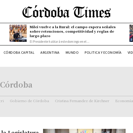
Milei vuelve a la Rural: el campo espera señales
sobre retenciones, competitividad y reglas de
largo plazo
El Presidente hablará este domingo en el...
CÓRDOBA CAPITAL
ARGENTINA
MUNDO
POLITICA Y ECONOMÍA
VI
e Córdoba
ri
Gobierno de Córdoba
Cristina Fernandez de Kirchner
Economía
la Legislatura