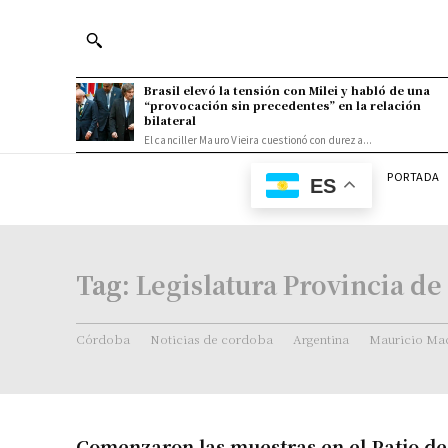
Brasil elevó la tensión con Milei y habló de una
“provocación sin precedentes” en la relación
bilateral
El canciller Mauro Vieira cuestionó con dureza...
PORTADA
ES
Tag:
Legislatura Provincia d
Córdoba
Noticias de cordoba
Argentina
Mauricio Mac
Comenzaron las muestras en el Patio de 