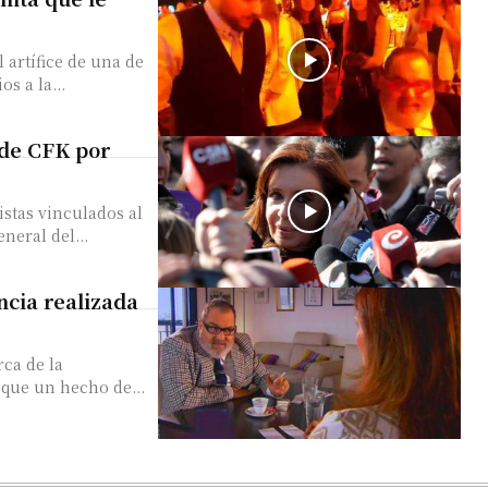
l artífice de una de
s a la...
 de CFK por
cistas vinculados al
neral del...
ncia realizada
rca de la
que un hecho de...