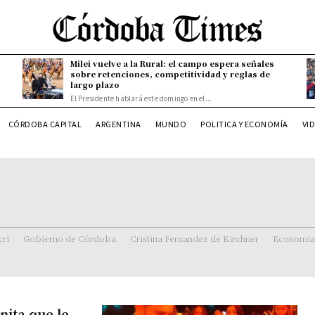
Milei vuelve a la Rural: el campo espera señales
sobre retenciones, competitividad y reglas de
largo plazo
El Presidente hablará este domingo en el...
CÓRDOBA CAPITAL
ARGENTINA
MUNDO
POLITICA Y ECONOMÍA
VI
ri
Gobierno de Córdoba
Cristina Fernandez de Kirchner
Economía
inita que le