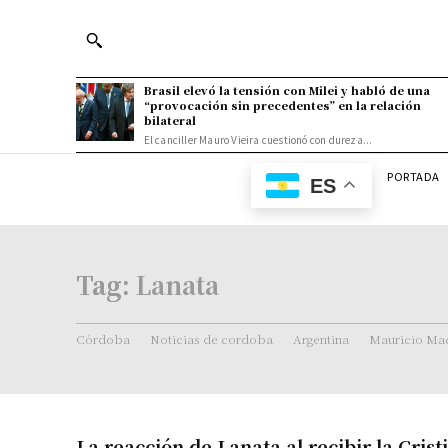
Brasil elevó la tensión con Milei y habló de una
“provocación sin precedentes” en la relación
bilateral
El canciller Mauro Vieira cuestionó con dureza...
PORTADA
ES
Tag:
Lanata
Córdoba
Noticias de cordoba
Argentina
Mauricio Mac
La reacción de Lanata al recibir la Crist