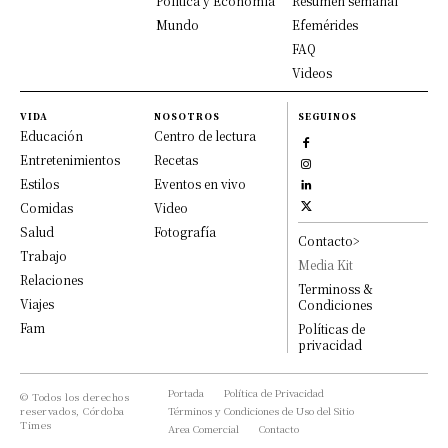
Política y Economía
Resumen semanal
Mundo
Efemérides
FAQ
Videos
VIDA
NOSOTROS
SEGUINOS
Educación
Centro de lectura
Entretenimientos
Recetas
Estilos
Eventos en vivo
Comidas
Video
Salud
Fotografía
Contacto>
Trabajo
Media Kit
Relaciones
Terminoss &
Viajes
Condiciones
Fam
Políticas de
privacidad
Portada
Política de Privacidad
© Todos los derechos
reservados, Córdoba
Términos y Condiciones de Uso del Sitio
Times
Area Comercial
Contacto