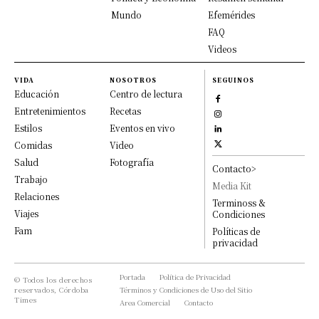
Mundo
Efemérides
FAQ
Videos
VIDA
NOSOTROS
SEGUINOS
Educación
Centro de lectura
Entretenimientos
Recetas
Estilos
Eventos en vivo
Comidas
Video
Salud
Fotografía
Contacto>
Trabajo
Media Kit
Relaciones
Terminoss &
Viajes
Condiciones
Fam
Políticas de
privacidad
Portada
Política de Privacidad
© Todos los derechos
reservados, Córdoba
Términos y Condiciones de Uso del Sitio
Times
Area Comercial
Contacto