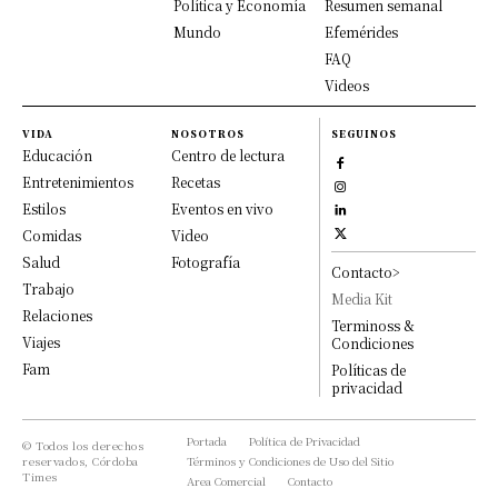
Política y Economía
Resumen semanal
Mundo
Efemérides
FAQ
Videos
VIDA
NOSOTROS
SEGUINOS
Educación
Centro de lectura
Entretenimientos
Recetas
Estilos
Eventos en vivo
Comidas
Video
Salud
Fotografía
Contacto>
Trabajo
Media Kit
Relaciones
Terminoss &
Viajes
Condiciones
Fam
Políticas de
privacidad
Portada
Política de Privacidad
© Todos los derechos
reservados, Córdoba
Términos y Condiciones de Uso del Sitio
Times
Area Comercial
Contacto