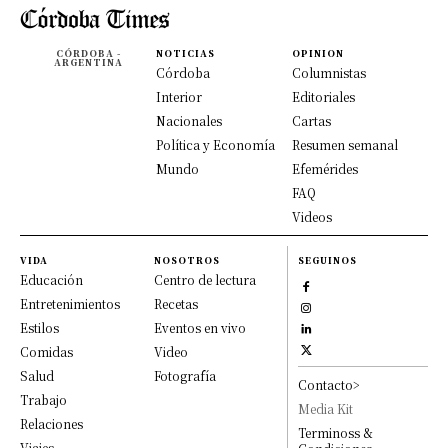
CÓRDOBA -
NOTICIAS
OPINION
ARGENTINA
Córdoba
Columnistas
Interior
Editoriales
Nacionales
Cartas
Política y Economía
Resumen semanal
Mundo
Efemérides
FAQ
Videos
VIDA
NOSOTROS
SEGUINOS
Educación
Centro de lectura
Entretenimientos
Recetas
Estilos
Eventos en vivo
Comidas
Video
Salud
Fotografía
Contacto>
Trabajo
Media Kit
Relaciones
Terminoss &
Viajes