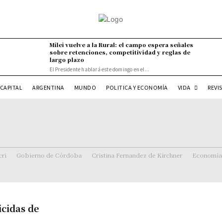
Milei vuelve a la Rural: el campo espera señales
sobre retenciones, competitividad y reglas de
largo plazo
El Presidente hablará este domingo en el...
VIDA
CAPITAL
ARGENTINA
MUNDO
POLITICA Y ECONOMÍA
REVI
ri
Gobierno de Córdoba
Cristina Fernandez de Kirchner
Economía
icidas de