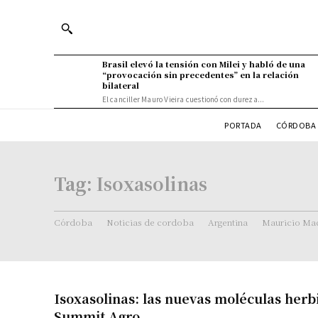
Brasil elevó la tensión con Milei y habló de una
“provocación sin precedentes” en la relación
bilateral
El canciller Mauro Vieira cuestionó con dureza...
PORTADA
CÓRDOBA 
Tag:
Isoxasolinas
Córdoba
Noticias de cordoba
Argentina
Mauricio Mac
Isoxasolinas: las nuevas moléculas herb
Summit Agro