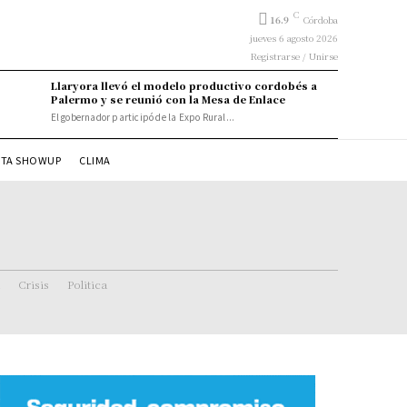
C
16.9
Córdoba
jueves 6 agosto 2026
Registrarse / Unirse
Llaryora llevó el modelo productivo cordobés a
Palermo y se reunió con la Mesa de Enlace
El gobernador participó de la Expo Rural...
STA SHOWUP
CLIMA
Crisis
Politica