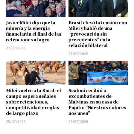
Javier Milei dijo que la
Brasil elevó la tensión con
minería y la energía
Milei y habló de una
financiarán el final de las
“provocación sin
retenciones al agro
precedentes” en la
relación bilateral
27/07/2026
27/07/2026
Milei vuelve a la Rural: el
Scaloni recibió a
campo espera señales
excombatientes de
sobre retenciones,
Malvinas en su casa de
competitividad y reglas
Pujato: “Nuestros colores
de largo plazo
nos unen”
25/07/2026
25/07/2026