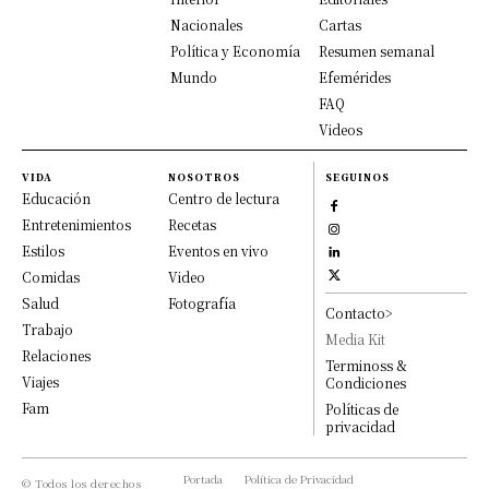
Nacionales
Cartas
Política y Economía
Resumen semanal
Mundo
Efemérides
FAQ
Videos
VIDA
NOSOTROS
SEGUINOS
Educación
Centro de lectura
Entretenimientos
Recetas
Estilos
Eventos en vivo
Comidas
Video
Salud
Fotografía
Contacto>
Trabajo
Media Kit
Relaciones
Terminoss &
Viajes
Condiciones
Fam
Políticas de
privacidad
Portada
Política de Privacidad
© Todos los derechos