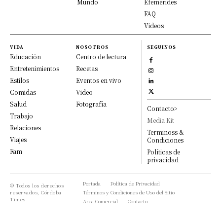
Mundo
Efemérides
FAQ
Videos
VIDA
NOSOTROS
SEGUINOS
Educación
Centro de lectura
Entretenimientos
Recetas
Estilos
Eventos en vivo
Comidas
Video
Salud
Fotografía
Contacto>
Trabajo
Media Kit
Relaciones
Terminoss &
Viajes
Condiciones
Fam
Políticas de
privacidad
Portada
Política de Privacidad
© Todos los derechos
reservados, Córdoba
Términos y Condiciones de Uso del Sitio
Times
Area Comercial
Contacto