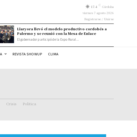
C
17.4
Córdoba
viernes 7 agosto 2026
Registrarse / Unirse
Llaryora llevó el modelo productivo cordobés a
Palermo y se reunió con la Mesa de Enlace
El gobernador participó de la Expo Rural...
DA
REVISTA SHOWUP
CLIMA
Crisis
Politica