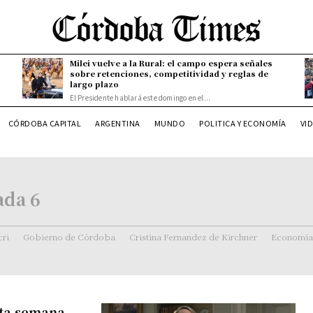
Milei vuelve a la Rural: el campo espera señales
sobre retenciones, competitividad y reglas de
largo plazo
El Presidente hablará este domingo en el...
CÓRDOBA CAPITAL
ARGENTINA
MUNDO
POLITICA Y ECONOMÍA
VI
ada 6
ri
Gobierno de Córdoba
Cristina Fernandez de Kirchner
Economía
esta semana