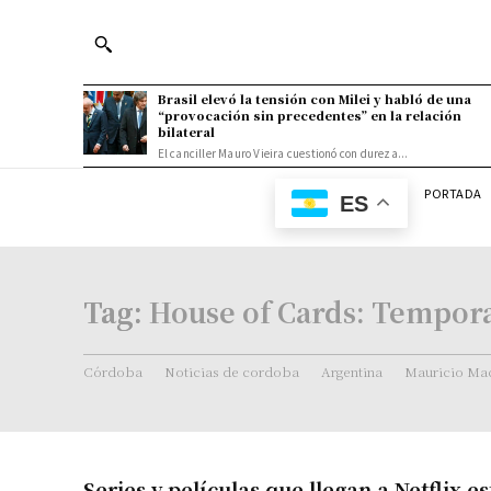
Brasil elevó la tensión con Milei y habló de una
“provocación sin precedentes” en la relación
bilateral
El canciller Mauro Vieira cuestionó con dureza...
PORTADA
ES
Tag:
House of Cards: Tempor
Córdoba
Noticias de cordoba
Argentina
Mauricio Mac
Series y películas que llegan a Netflix 