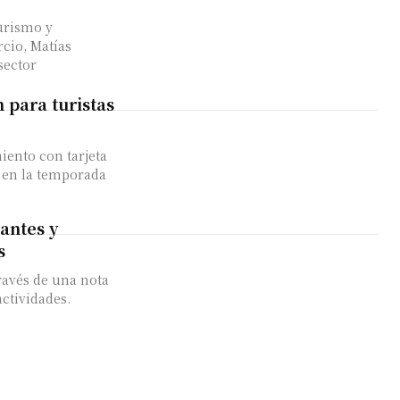
urismo y
cio, Matías
sector
 para turistas
iento con tarjeta
a en la temporada
antes y
s
ravés de una nota
actividades.