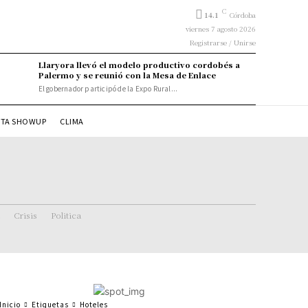
C
14.1
Córdoba
viernes 7 agosto 2026
Registrarse / Unirse
Llaryora llevó el modelo productivo cordobés a
Palermo y se reunió con la Mesa de Enlace
El gobernador participó de la Expo Rural...
STA SHOWUP
CLIMA
Crisis
Politica
Inicio
Etiquetas
Hoteles