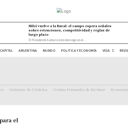
Milei vuelve a la Rural: el campo espera señales
sobre retenciones, competitividad y reglas de
largo plazo
El Presidente hablará este domingo en el...
VIDA
CAPITAL
ARGENTINA
MUNDO
POLITICA Y ECONOMÍA
REVI
ri
Gobierno de Córdoba
Cristina Fernandez de Kirchner
Economía
para el