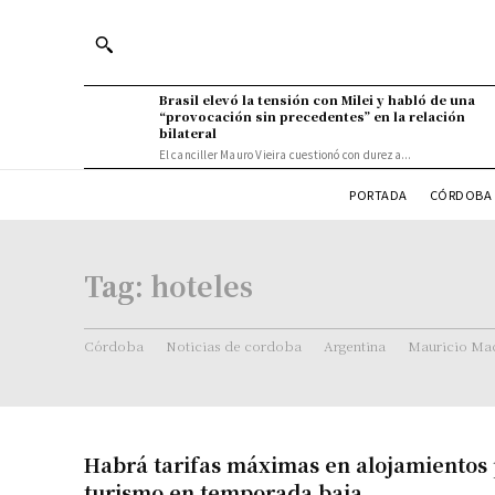
Brasil elevó la tensión con Milei y habló de una
“provocación sin precedentes” en la relación
bilateral
El canciller Mauro Vieira cuestionó con dureza...
PORTADA
CÓRDOBA 
Tag:
hoteles
Córdoba
Noticias de cordoba
Argentina
Mauricio Mac
Habrá tarifas máximas en alojamientos 
turismo en temporada baja