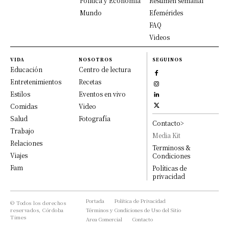
Política y Economía
Resumen semanal
Mundo
Efemérides
FAQ
Videos
VIDA
NOSOTROS
SEGUINOS
Educación
Centro de lectura
Entretenimientos
Recetas
Estilos
Eventos en vivo
Comidas
Video
Salud
Fotografía
Contacto>
Trabajo
Media Kit
Relaciones
Terminoss &
Viajes
Condiciones
Fam
Políticas de
privacidad
Portada
Política de Privacidad
© Todos los derechos
reservados, Córdoba
Términos y Condiciones de Uso del Sitio
Times
Area Comercial
Contacto