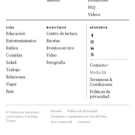
FAQ
Videos
VIDA
NOSOTROS
SEGUINOS
Educación
Centro de lectura
Entretenimientos
Recetas
Estilos
Eventos en vivo
Comidas
Video
Salud
Fotografía
Contacto>
Trabajo
Media Kit
Relaciones
Terminoss &
Viajes
Condiciones
Fam
Políticas de
privacidad
Portada
Política de Privacidad
© Todos los derechos
reservados, Córdoba
Términos y Condiciones de Uso del Sitio
Times
Area Comercial
Contacto