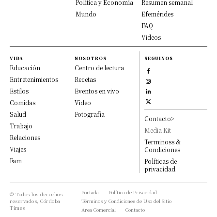
Política y Economía
Resumen semanal
Mundo
Efemérides
FAQ
Videos
VIDA
NOSOTROS
SEGUINOS
Educación
Centro de lectura
Entretenimientos
Recetas
Estilos
Eventos en vivo
Comidas
Video
Salud
Fotografía
Contacto>
Trabajo
Media Kit
Relaciones
Terminoss &
Viajes
Condiciones
Fam
Políticas de
privacidad
Portada
Política de Privacidad
© Todos los derechos
reservados, Córdoba
Términos y Condiciones de Uso del Sitio
Times
Area Comercial
Contacto